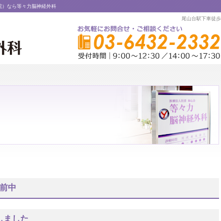
院）なら等々力脳神経外科
尾山台駅下車徒歩
前中
しました