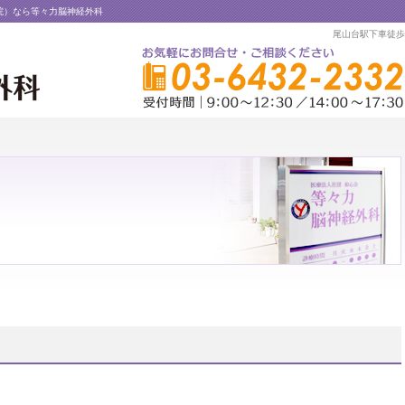
院）なら等々力脳神経外科
尾山台駅下車徒歩